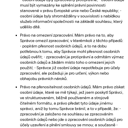
musí být vymazány ke splnění právní povinnosti
stanovené v právu Evropské unie nebo České republiky; -
osobní údaje byly shromážděny v souvislosti s nabídkou
služeb informační společnosti na základě souhlasu, který
udělilo dítě.
Právo na omezení zpracování. Mám právo na to, aby
Správce omezil zpracování, v kterémkoli z těchto případů:
- popírám přesnost osobních údajů, a to na dobu
potřebnou k tomu, aby Správce mohl přesnost osobních
údajů ověřit; - zpracování je protiprávní a odmítám výmaz
osobních údajů a žádám místo toho o omezení jejich
použití; - Správce již osobní údaje nepotřebuje pro účely
zpracování, ale požaduji je pro určení, výkon nebo
obhajobu právních nároků.
Právo na přenositelnost osobních údajů. Mám právo získat
osobní údaje, které se mě týkají, jež jsem poskytl Správci,
ve strukturovaném, běžně používaném a strojově
čitelném formátu, a právo předat tyto údaje jinému
správci, aniž by tomu Správce bránil, a to v případě, že: -
zpracování je založeno na souhlasu se zpracováním
osobních údajů nebo jde o zpracování osobních údajů pro
účely uzavření a plnění smlouvy se mnou; a současně -