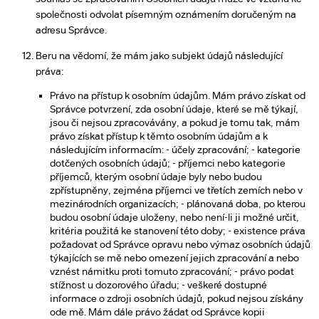
společnosti odvolat písemným oznámením doručeným na
adresu Správce.
Beru na vědomí, že mám jako subjekt údajů následující
práva:
Právo na přístup k osobním údajům. Mám právo získat od
Správce potvrzení, zda osobní údaje, které se mě týkají,
jsou či nejsou zpracovávány, a pokud je tomu tak, mám
právo získat přístup k těmto osobním údajům a k
následujícím informacím: - účely zpracování; - kategorie
dotčených osobních údajů; - příjemci nebo kategorie
příjemců, kterým osobní údaje byly nebo budou
zpřístupněny, zejména příjemci ve třetích zemích nebo v
mezinárodních organizacích; - plánovaná doba, po kterou
budou osobní údaje uloženy, nebo není-li ji možné určit,
kritéria použitá ke stanovení této doby; - existence práva
požadovat od Správce opravu nebo výmaz osobních údajů
týkajících se mě nebo omezení jejich zpracování a nebo
vznést námitku proti tomuto zpracování; - právo podat
stížnost u dozorového úřadu; - veškeré dostupné
informace o zdroji osobních údajů, pokud nejsou získány
ode mě. Mám dále právo žádat od Správce kopii