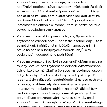
zpracovávaných osobních údajů, nebudou-li tím
nepříznivě dotčena práva a svobody jiných osob. Za další
kopie na mou žádost může Správce účtovat přiměřený
poplatek na základě administrativních nákladů. Jestliže
podávám žádost v elektronické formě, poskytnou se
informace v elektronické formě, která se běžně používá,
pokud nepožádám o jiný způsob.
Právo na opravu. Mám právo na to, aby Správce bez
zbytečného odkladu opravil nepřesné osobní údaje, které
se mě týkají. S přihlédnutím k účelům zpracování mám
právo na doplnění neúplných osobních údajů, a to i
poskytnutím dodatečného prohlášení.
Právo na výmaz (právo “být zapomenut”). Mám právo na
to, aby Správce bez zbytečného odkladu vymazal osobní
údaje, které se mě týkají, a Správce má povinnost osobní
údaje bez zbytečného odkladu vymazat, pokud je dán
jeden z těchto důvodů: - osobní údaje již nejsou potřebné
pro účely, pro které byly shromážděny nebo jinak
zpracovány; - odvolám souhlas, na jehož základě byly
osobní údaje zpracovávány, a neexistuje žádný další
právní důvod pro zpracování; - vznesu námitky proti
zpracování osobních údajů pro účely přímého marketingu;
- osobní údaje byly zpracovány protiprávně; - osobní údaje