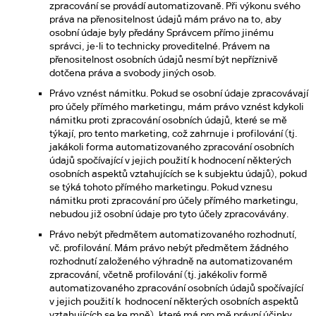
zpracování se provádí automatizovaně. Při výkonu svého
práva na přenositelnost údajů mám právo na to, aby
osobní údaje byly předány Správcem přímo jinému
správci, je-li to technicky proveditelné. Právem na
přenositelnost osobních údajů nesmí být nepříznivě
dotčena práva a svobody jiných osob.
Právo vznést námitku. Pokud se osobní údaje zpracovávají
pro účely přímého marketingu, mám právo vznést kdykoli
námitku proti zpracování osobních údajů, které se mě
týkají, pro tento marketing, což zahrnuje i profilování (tj.
jakákoli forma automatizovaného zpracování osobních
údajů spočívající v jejich použití k hodnocení některých
osobních aspektů vztahujících se k subjektu údajů), pokud
se týká tohoto přímého marketingu. Pokud vznesu
námitku proti zpracování pro účely přímého marketingu,
nebudou již osobní údaje pro tyto účely zpracovávány.
Právo nebýt předmětem automatizovaného rozhodnutí,
vč. profilování. Mám právo nebýt předmětem žádného
rozhodnutí založeného výhradně na automatizovaném
zpracování, včetně profilování (tj. jakékoliv formě
automatizovaného zpracování osobních údajů spočívající
v jejich použití k hodnocení některých osobních aspektů
vztahujících se ke mně), které má pro mě právní účinky