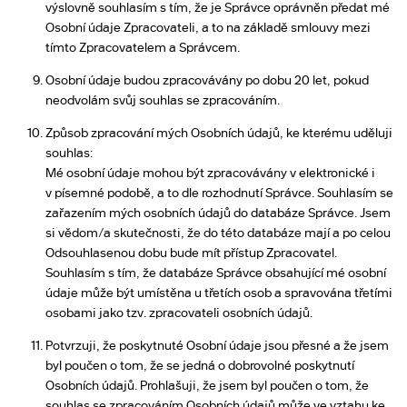
výslovně souhlasím s tím, že je Správce oprávněn předat mé
Osobní údaje Zpracovateli, a to na základě smlouvy mezi
tímto Zpracovatelem a Správcem.
Osobní údaje budou zpracovávány po dobu 20 let, pokud
neodvolám svůj souhlas se zpracováním.
Způsob zpracování mých Osobních údajů, ke kterému uděluji
souhlas:
Mé osobní údaje mohou být zpracovávány v elektronické i
v písemné podobě, a to dle rozhodnutí Správce. Souhlasím se
zařazením mých osobních údajů do databáze Správce. Jsem
si vědom/a skutečnosti, že do této databáze mají a po celou
Odsouhlasenou dobu bude mít přístup Zpracovatel.
Souhlasím s tím, že databáze Správce obsahující mé osobní
údaje může být umístěna u třetích osob a spravována třetími
osobami jako tzv. zpracovateli osobních údajů.
Potvrzuji, že poskytnuté Osobní údaje jsou přesné a že jsem
byl poučen o tom, že se jedná o dobrovolné poskytnutí
Osobních údajů. Prohlašuji, že jsem byl poučen o tom, že
souhlas se zpracováním Osobních údajů může ve vztahu ke