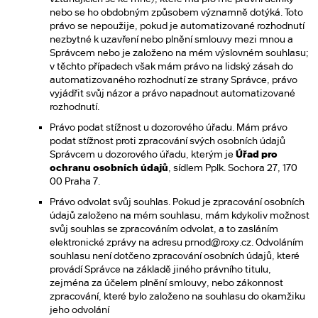
nebo se ho obdobným způsobem významně dotýká. Toto
právo se nepoužije, pokud je automatizované rozhodnutí
nezbytné k uzavření nebo plnění smlouvy mezi mnou a
Správcem nebo je založeno na mém výslovném souhlasu;
v těchto případech však mám právo na lidský zásah do
automatizovaného rozhodnutí ze strany Správce, právo
vyjádřit svůj názor a právo napadnout automatizované
rozhodnutí.
Právo podat stížnost u dozorového úřadu. Mám právo
podat stížnost proti zpracování svých osobních údajů
Správcem u dozorového úřadu, kterým je
Úřad pro
ochranu osobních údajů
, sídlem Pplk. Sochora 27, 170
00 Praha 7.
Právo odvolat svůj souhlas. Pokud je zpracování osobních
údajů založeno na mém souhlasu, mám kdykoliv možnost
svůj souhlas se zpracováním odvolat, a to zasláním
elektronické zprávy na adresu prnod@roxy.cz. Odvoláním
souhlasu není dotčeno zpracování osobních údajů, které
provádí Správce na základě jiného právního titulu,
zejména za účelem plnění smlouvy, nebo zákonnost
zpracování, které bylo založeno na souhlasu do okamžiku
jeho odvolání