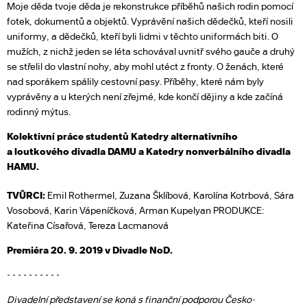
Moje děda tvoje děda je rekonstrukce příběhů našich rodin pomocí
fotek, dokumentů a objektů. Vyprávění našich dědečků, kteří nosili
uniformy, a dědečků, kteří byli lidmi v těchto uniformách biti. O
mužích, z nichž jeden se léta schovával uvnitř svého gauče a druhý
se střelil do vlastní nohy, aby mohl utéct z fronty. O ženách, které
nad sporákem spálily cestovní pasy. Příběhy, které nám byly
vyprávěny a u kterých není zřejmé, kde končí dějiny a kde začíná
rodinný mýtus.
Kolektivní práce studentů Katedry alternativního
a loutkového divadla DAMU a Katedry nonverbálního divadla
HAMU.
TVŮRCI:
Emil Rothermel, Zuzana Šklíbová, Karolína Kotrbová, Sára
Vosobová, Karin Vápeníčková, Arman Kupelyan PRODUKCE:
Kateřina Císařová, Tereza Lacmanová
Premiéra 20. 9. 2019 v Divadle NoD.
- - - - - - - - - -
Divadelní představení se koná s finanční podporou Česko-