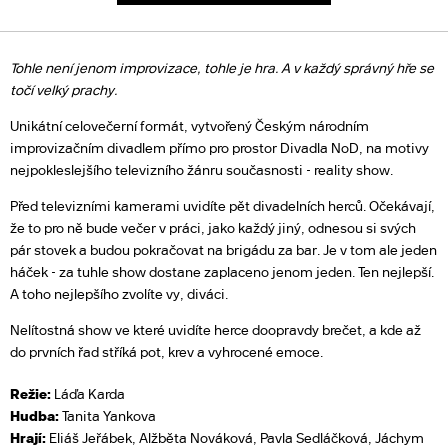
Tohle není jenom improvizace, tohle je hra. A v každý správný hře se
točí velký prachy.
Unikátní celovečerní formát, vytvořený Českým národním
improvizačním divadlem přímo pro prostor Divadla NoD, na motivy
nejpokleslejšího televizního žánru současnosti - reality show.
Před televizními kamerami uvidíte pět divadelních herců. Očekávají,
že to pro ně bude večer v práci, jako každý jiný, odnesou si svých
pár stovek a budou pokračovat na brigádu za bar. Je v tom ale jeden
háček - za tuhle show dostane zaplaceno jenom jeden. Ten nejlepší.
A toho nejlepšího zvolíte vy, diváci.
Nelítostná show ve které uvidíte herce doopravdy brečet, a kde až
do prvních řad stříká pot, krev a vyhrocené emoce.
Režie:
Láďa Karda
Hudba:
Tanita Yankova
Hrají:
Eliáš Jeřábek, Alžběta Nováková, Pavla Sedláčková, Jáchym