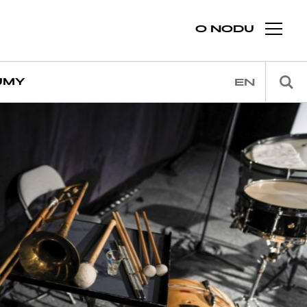
O NODU
JMY
EN