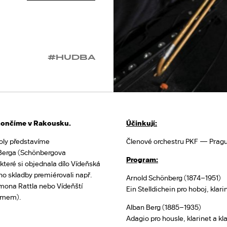
#HUDBA
zakončíme v Rakousku.
Účinkují:
oly představíme
Členové orchestru PKF — Pragu
 Berga (Schönbergova
Program:
 které si objednala dílo Vídeňská
ho skladby premiérovali např.
Arnold Schönberg (1874–1951)
imona Rattla nebo Vídeňští
Ein Stelldichein pro hoboj, klarin
oimem).
Alban Berg (1885–1935)
Adagio pro housle, klarinet a kl