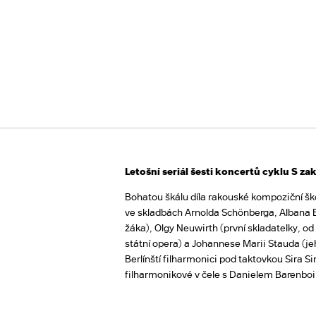
Letošní seriál šesti koncertů cyklu S 
Bohatou škálu díla rakouské kompoziční šk
ve skladbách Arnolda Schönberga, Albana
žáka), Olgy Neuwirth (první skladatelky, od
státní opera) a Johannese Marii Stauda (je
Berlínští filharmonici pod taktovkou Sira S
filharmonikové v čele s Danielem Barenb