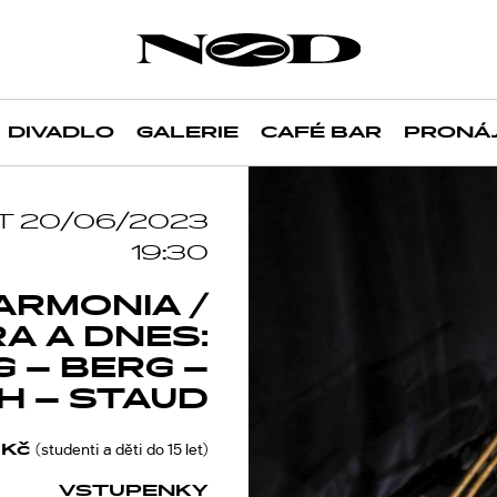
DIVADLO
GALERIE
CAFÉ BAR
PRONÁ
T 20/06/2023
19:30
ARMONIA /
A A DNES:
 – BERG –
H – STAUD
 Kč
(studenti a děti do 15 let)
VSTUPENKY