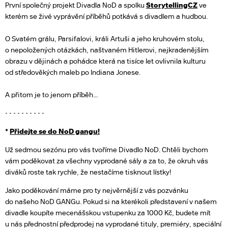
První společný projekt Divadla NoD a spolku
StorytellingCZ
ve
kterém se živé vyprávění příběhů potkává s divadlem a hudbou.
O Svatém grálu, Parsifalovi, králi Artuši a jeho kruhovém stolu,
o nepoložených otázkách, naštvaném Hitlerovi, nejkradenějším
obrazu v dějinách a pohádce která na tisíce let ovlivnila kulturu
od středověkých maleb po Indiana Jonese.
A přitom je to jenom příběh…
- - - - - - - - - -
*
Přidejte se do NoD gangu!
Už sedmou sezónu pro vás tvoříme Divadlo NoD. Chtěli bychom
vám poděkovat za všechny vyprodané sály a za to, že okruh vás
diváků roste tak rychle, že nestačíme tisknout lístky!
Jako poděkování máme pro ty nejvěrnější z vás pozvánku
do našeho NoD GANGu. Pokud si na kterékoli představení v našem
divadle koupíte mecenášskou vstupenku za 1000 Kč, budete mít
u nás přednostní předprodej na vyprodané tituly, premiéry, speciální