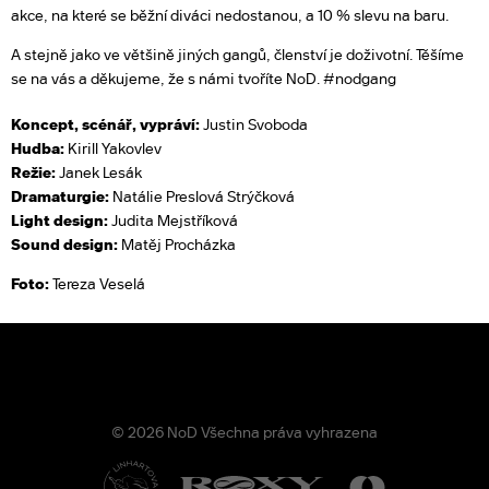
akce, na které se běžní diváci nedostanou, a 10 % slevu na baru.
A stejně jako ve většině jiných gangů, členství je doživotní. Těšíme
se na vás a děkujeme, že s námi tvoříte NoD. #nodgang
Koncept, scénář, vypráví:
Justin Svoboda
Hudba:
Kirill Yakovlev
Režie:
Janek Lesák
Dramaturgie:
Natálie Preslová Strýčková
Light design:
Judita Mejstříková
Sound design:
Matěj Procházka
Foto:
Tereza Veselá
© 2026 NoD Všechna práva vyhrazena