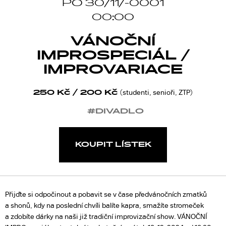
PO 30/11/-0001
00:00
VÁNOČNÍ
IMPROSPECIÁL /
IMPROVARIACE
250 Kč / 200 Kč
(studenti, senioři, ZTP)
#DIVADLO
KOUPIT LÍSTEK
Přijďte si odpočinout a pobavit se v čase předvánočních zmatků
a shonů, kdy na poslední chvíli balíte kapra, smažíte stromeček
a zdobíte dárky na naši již tradiční improvizační show. VÁNOČNÍ