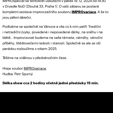
IMPROspeciál se tentokrát uskuteční v pátek 19. 12. 2024 od 19:30
v Divadle NoD (Dlouhá 33, Praha 1). O vaši zábavu se postará
kompletní sestava improvizačního souboru
IMPROvariace
. A že to
jsou pěkní dárečci.
Podíváme se společně na Vánoce a vše co k nim patří. Tradiční
i netradiční zvyky, povedené i nepovedené dárky, na sněhu i na
blátě... Improvizovat budeme na vaše témata, náměty, vánoční
příběhy, štědrovečerní radosti i starosti. Společně se ale se vší
parádou rozloučíme s rokem 2025.
Těšíme na viděnou v předvánočním čase.
Hraje soubor
IMPROvariace
.
Hudba: Petr Spurný
Délka show cca 2 hodiny včetně jedné přestávky 15 min.