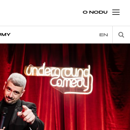
O NODU
JMY
EN