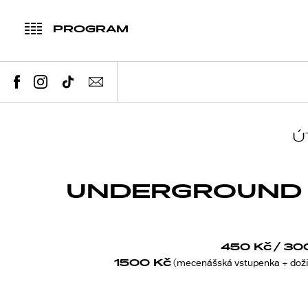
PROGRAM
Ú
UNDERGROUND
450 Kč
/ 30
1500 Kč
(mecenášská vstupenka + doži