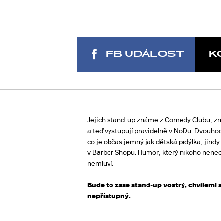
FB UDÁLOST
K
Jejich stand-up známe z Comedy Clubu, zn
a teď vystupují pravidelně v NoDu. Dvouho
co je občas jemný jak dětská prdýlka, jindy
v Barber Shopu. Humor, který nikoho nenech
nemluví.
Bude to zase stand-up vostrý, chvílemi s
nepřístupný.
- - - - - - - - - -