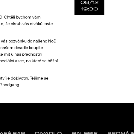
08/12
19:30
oD. Chtěli bychom vám
o, že okruh vás diváků roste
z vás pozvánku do našeho NoD
v našem divadle koupíte
 mít u nás přednostní
peciální akce, na které se běžní
tví je doživotní. Těšíme se
. #nodgang
AFÉ BAR
DIVADLO
GALERIE
PRONÁJ