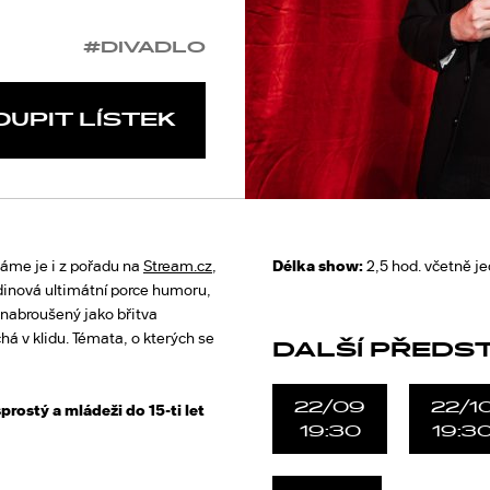
#DIVADLO
OUPIT LÍSTEK
áme je i z pořadu na
Stream.cz
,
Délka show:
2,5 hod. včetně j
dinová ultimátní porce humoru,
 nabroušený jako břitva
á v klidu. Témata, o kterých se
DALŠÍ PŘEDS
22/09
22/1
prostý a mládeži do 15-ti let
19:30
19:3