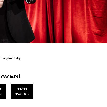
edné přestávky
TAVENÍ
0
11/11
0
19:30