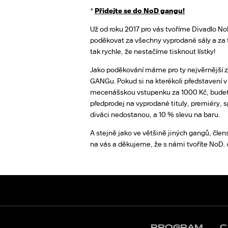
*
Přidejte se do NoD gangu!
Už od roku 2017 pro vás tvoříme Divadlo N
poděkovat za všechny vyprodané sály a za t
tak rychle, že nestačíme tisknout lístky!
Jako poděkování máme pro ty nejvěrnější 
GANGu. Pokud si na kterékoli představení 
mecenášskou vstupenku za 1000 Kč, budete
předprodej na vyprodané tituly, premiéry, s
diváci nedostanou, a 10 % slevu na baru.
A stejně jako ve většině jiných gangů, člens
na vás a děkujeme, že s námi tvoříte NoD
PROGRAM
C