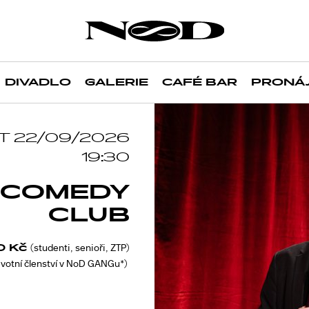
DIVADLO
GALERIE
CAFÉ BAR
PRONÁ
T 22/09/2026
19:30
 COMEDY
CLUB
0 Kč
(studenti, senioři, ZTP)
votní členství v NoD GANGu*)