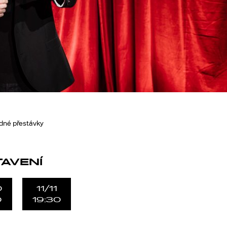
edné přestávky
TAVENÍ
0
11/11
0
19:30