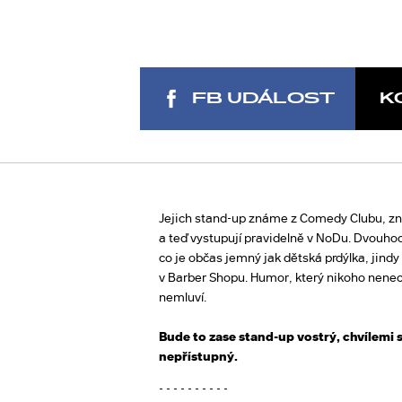
FB UDÁLOST
K
Jejich stand-up známe z Comedy Clubu, zn
a teď vystupují pravidelně v NoDu. Dvouho
co je občas jemný jak dětská prdýlka, jindy
v Barber Shopu. Humor, který nikoho nenech
nemluví.
Bude to zase stand-up vostrý, chvílemi s
nepřístupný.
- - - - - - - - - -