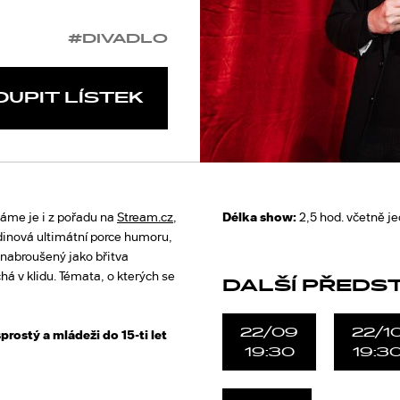
#DIVADLO
OUPIT LÍSTEK
áme je i z pořadu na
Stream.cz
,
Délka show:
2,5 hod. včetně j
dinová ultimátní porce humoru,
 nabroušený jako břitva
á v klidu. Témata, o kterých se
DALŠÍ PŘEDS
22/09
22/1
prostý a mládeži do 15-ti let
19:30
19:3