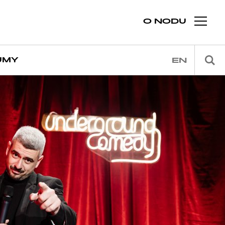
O NODU
JMY
EN