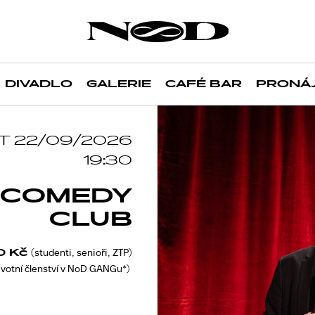
DIVADLO
GALERIE
CAFÉ BAR
PRONÁ
T 22/09/2026
19:30
 COMEDY
CLUB
0 Kč
(studenti, senioři, ZTP)
votní členství v NoD GANGu*)