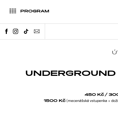
PROGRAM
Ú
UNDERGROUND
450 Kč
/ 30
1500 Kč
(mecenášská vstupenka + doži