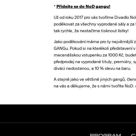
*
Přidejte se do NoD gangu!
Už od roku 2017 pro vás tvoříme Divadlo N
poděkovat za všechny vyprodané sály a za t
tak rychle, že nestačíme tisknout lístky!
Jako poděkování máme pro ty nejvěrnější 
GANGu. Pokud si na kterékoli představení 
mecenášskou vstupenku za 1000 Kč, budete
předprodej na vyprodané tituly, premiéry, s
diváci nedostanou, a 10 % slevu na baru.
A stejně jako ve většině jiných gangů, člens
na vás a děkujeme, že s námi tvoříte NoD
PROGRAM
C