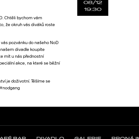
08/12
19:30
oD. Chtěli bychom vám
o, že okruh vás diváků roste
z vás pozvánku do našeho NoD
v našem divadle koupíte
 mít u nás přednostní
peciální akce, na které se běžní
tví je doživotní. Těšíme se
. #nodgang
AFÉ BAR
DIVADLO
GALERIE
PRONÁJ